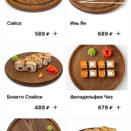
Сайсо
Инь Ян
589
689
₽
₽
Бонито Спайси
Филадельфия Чиз
489
679
₽
₽