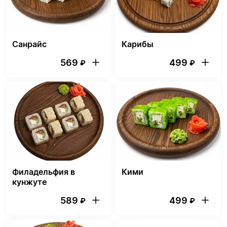
Санрайс
Карибы
569
499
₽
₽
Филадельфия в
Кими
кунжуте
589
499
₽
₽