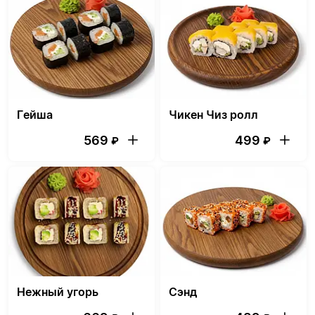
Гейша
Чикен Чиз ролл
569
499
₽
₽
Нежный угорь
Сэнд