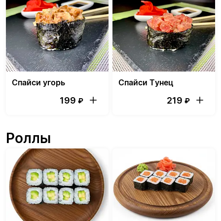
Спайси угорь
Спайси Тунец
199
219
₽
₽
Роллы