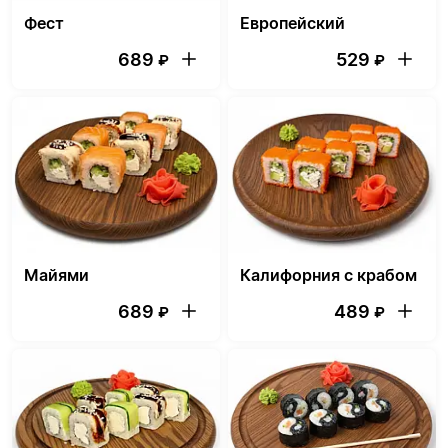
Фест
Европейский
689
529
₽
₽
Майями
Калифорния с крабом
689
489
₽
₽