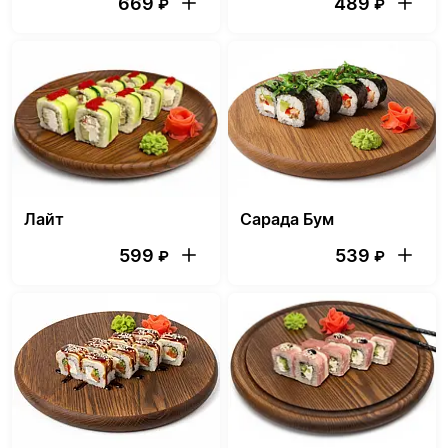
669
489
₽
₽
Лайт
Сарада Бум
599
539
₽
₽