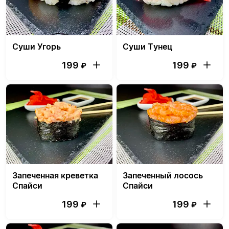
Суши Угорь
Суши Тунец
199
199
₽
₽
Запеченная креветка
Запеченный лосось
Спайси
Спайси
199
199
₽
₽